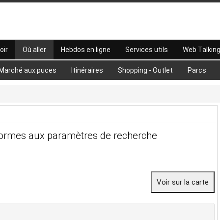
oir
Où aller
Hebdos en ligne
Services utils
Web Talkin
Marché aux puces
Itinéraires
Shopping - Outlet
Parcs
formes aux paramètres de recherche