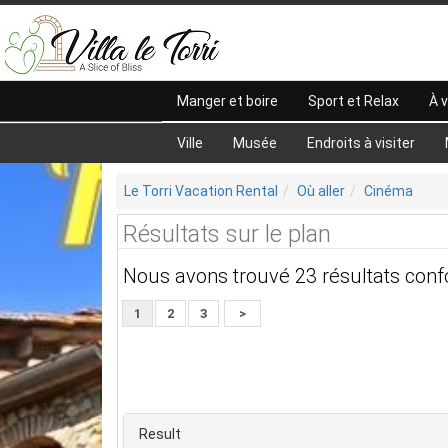
Manger et boire
Sport et Relax
À v
Ville
Musée
Endroits à visiter
Le Torri Vacation Rental
Où aller
Cinéma
Résultats sur le plan
Nous avons trouvé 23 résultats con
1
2
3
>
Result