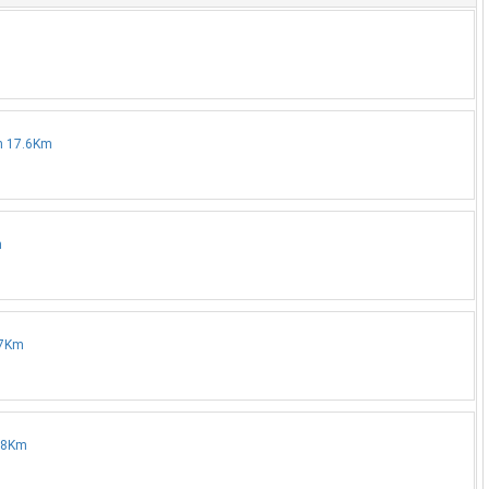
on 17.6Km
m
.7Km
7.8Km