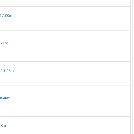
n 17.8Km
nviron
on 18.4Km
 18.4Km
.7Km